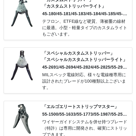
「カスタムストリッパーライト」
45-180/45-181/45-183/45-184/45-185/45-1
86/45-187/45-188/45-169/45-179/45-652/4
テフロン、ETFE線など硬質、薄被覆の線材
5-653/45-654/45-655/45-656/45-657/45-65
に最適。小型・軽量タイプのカスタムライト
8/45-659/45-660/45-651
もございます。
「スペシャルカスタムストリッパー」
「スペシャルカスタムストリッパーライト」
45-2691/45-2694/45-2824/45-2825/55-290
3/45-1987/45-1513/45-1654/45-181/45-160
MILスペック電線対応。様々な電線種専用に
8/45-180/45-1773/45-1774/45-1939/ 55-17
設計されたブレードが100種類以上ございま
73/45-1551/45-2500/55-1987/45-1611/45-2
す。
541/45-2543/55-2543/45-2542/45-2544/45-
2686/45-2565/45-2564/55-2564/55-2933/55
-2934/55-2905/45-2811/45-2775/55-2775/4
「エルゴエリートストリップマスター」
5-2776/45-184/45-187/55-5560/45-188/55-
55-1500/55-1633/55-1773/55-1987/55-254
1500/55-2693/45-2618/55-2685/45-1957/55
3/55-2564/55-2685/55-2687/55-2693/55-27
ワイヤーガイドシステムを併せ持つブレード
-2902/45-1192/45-1159/45-1302/45-1610/4
75/55-2811/55-2824/55-2901/55-2902/55-2
（特許）は専用に開発され、確実にストリッ
5-183/45-185/55-2901/45-1609/45-1523/45
903/55-2904/55-2905/55-2906/55-2933/55-
プできます。