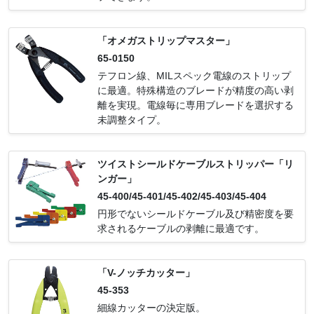
-1672/45-1633/55-1633/45-1925/45-1924/4
2934/55-5560/55-3002/55-1500-1/55-1633-
5-2801/45-2802/45-186/45-2691-1/45-2694
1/55-1773-1/55-1987-1/55-2543-1/55-2564-
-1/45-2824-1/45-2825-1/55-2903-1/45-1987
1/55-2685-1/55-2687-1/55-2693-1/55-2775-
「オメガストリップマスター」
-1/45-1513-1/45-1654-1/L-5211/45-1608-1/
1/55-2811-1/55-2824-1/55-2901-1/ 55-2902
65-0150
L-5210/45-1773-1/45-1774-1/45-1939-1/55
-1/55-2903-1/55-2904-1/55-2905-1/55-2906
テフロン線、MILスペック電線のストリップ
-1773-1/45-1551-1/45-2500-1/55-1987-1/45
-1/55-2933-1/55-2934-1/55-5560-1/55-3002
に最適。特殊構造のブレードが精度の高い剥
-1611-1/45-2541-1/45-2543-1/55-2543-1/45
-1
離を実現。電線毎に専用ブレードを選択する
-2542-1/45-2544-1/45-2686-1/45-2565-1/45
未調整タイプ。
-2564-1/55-2564-1/55-2933-1/55-2934-1/55
-2905-1/45-2811-1/45-2775-1/55-2775-1/45
-2776-1/L-5563/L-5560/55-5560-1/L-5561/
ツイストシールドケーブルストリッパー「リ
55-1500-1/55-2693-1/45-2618-1/55-2685-1/
ンガー」
45-1957-1/55-2902-1/45-1192-1/45-1159-1/
45-1302-1/45-1610-1/L-5562/L-5564/55-29
45-400/45-401/45-402/45-403/45-404
01-1/45-1609-1/45-1523-1/45-1672-1/45-16
円形でないシールドケーブル及び精密度を要
33-1/55-1633-1/45-1925-1/45-1924-1/L-55
求されるケーブルの剥離に最適です。
59/45-2685/45-2693/45-2692/45-2128/45-2
129/45-2132/45-652/45-2126/45-2127/45-2
612/45-2133/45-2697/45-2698/45-655/45-2
「V-ノッチカッター」
138/45-2139/45-660/45-2118/45-2125/45-2
45-353
114/45-2799/45-654/45-2112/45-2131/45-6
細線カッターの決定版。
53/45-657/45-656/45-2120/45-2121/45-268