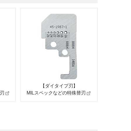
【ダイタイプ刃】
刃
MILスペックなどの特殊替刃