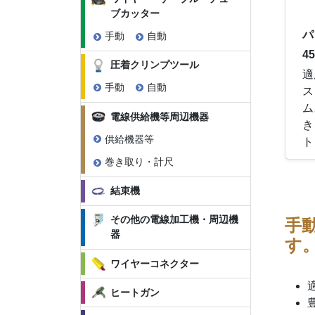
ブカッター
パ
手動
自動
45
圧着クリンプツール
適
手動
自動
ス
ム
電線供給機等周辺機器
き
供給機器等
ト
巻き取り・計尺
結束機
その他の電線加工機・周辺機
手
器
す
ワイヤーコネクター
ヒートガン