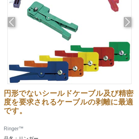
前へ
次へ
円形でないシールドケーブル及び精密
度を要求されるケーブルの剥離に最適
です。
Ringer™
品名：リンガー