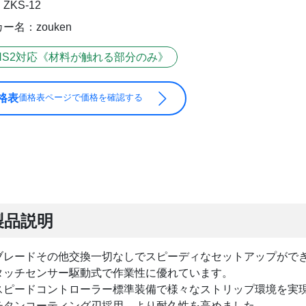
ZKS-12
ー名：zouken
HS2対応《材料が触れる部分のみ》
格表
価格表ページで価格を確認する
製品説明
ブレードその他交換一切なしでスピーディなセットアップがで
タッチセンサー駆動式で作業性に優れています。
スピードコントローラー標準装備で様々なストリップ環境を実
チタンコーティング刃採用。より耐久性を高めました。