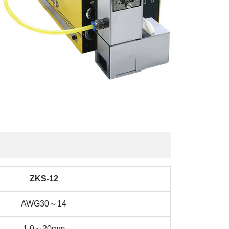
ZKS-12
AWG30～14
1.0～20mm