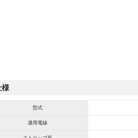
仕様
型式
適用電線
ストリップ長