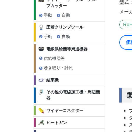
型式：
ブカッター
メーカ
手動
自動
Ro
圧着クリンプツール
手動
自動
価
電線供給機等周辺機器
供給機器等
巻き取り・計尺
結束機
その他の電線加工機・周辺機
器
ワイヤーコネクター
ヒートガン