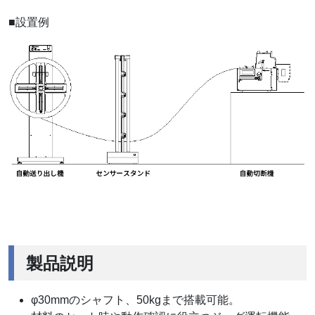
■設置例
製品説明
φ30mmのシャフト、50kgまで搭載可能。