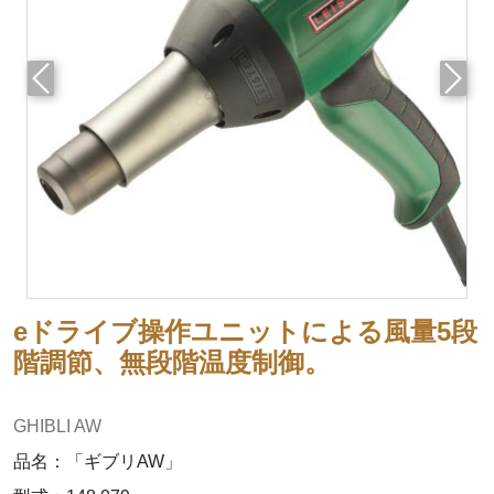
前へ
次へ
eドライブ操作ユニットによる風量5段
階調節、無段階温度制御。
GHIBLI AW
品名：「ギブリAW」