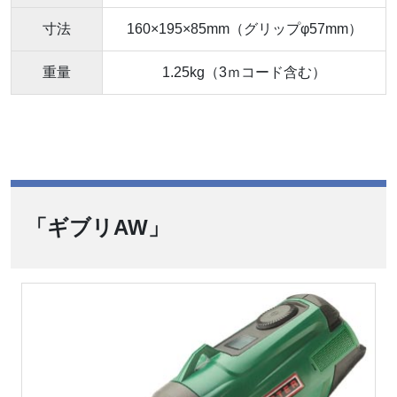
寸法
160×195×85mm（グリップφ57mm）
重量
1.25kg（3ｍコード含む）
「ギブリAW」