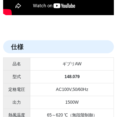
仕様
品名
ギブリAW
型式
148.079
定格電圧
AC100V,50/60Hz
出力
1500W
熱風温度
65～620 ℃（無段階制御）