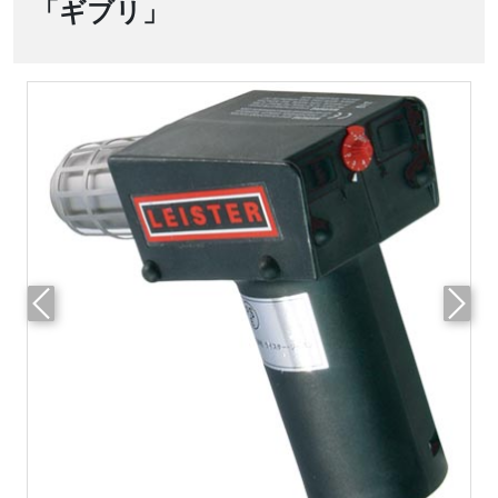
「ギブリ」
前へ
次へ