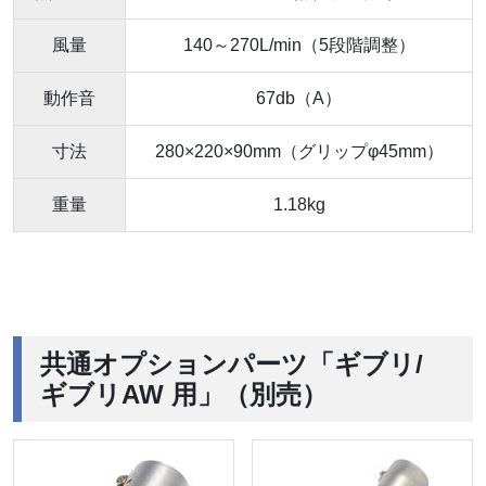
風量
140～270L/min（5段階調整）
動作音
67db（A）
寸法
280×220×90mm（グリップφ45mm）
重量
1.18kg
共通オプションパーツ「ギブリ/
ギブリAW 用」（別売）